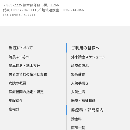
〒869-2225 熊本県阿蘇市黒川1266
代表：0967-34-0311 ／ 地域連携室：0967-34-0463
FAX：0967-34-2273
当院について
ご利用の皆様へ
院長あいさつ
外来診療スケジュール
基本理念・基本方針
診療の流れ
患者の皆様の権利と責務
緊急受診
病院の概要
入院手続き
医療機関の指定・認定
入院生活
施設紹介
医療・福祉相談
広報誌
診療科・部門案内
診療科
医師一覧