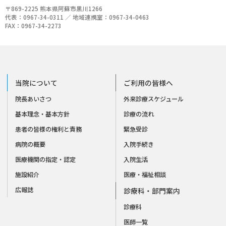
〒869-2225 熊本県阿蘇市黒川1266
代表：0967-34-0311 ／ 地域連携室：0967-34-0463
FAX：0967-34-2273
当院について
ご利用の皆様へ
院長あいさつ
外来診療スケジュール
基本理念・基本方針
診療の流れ
患者の皆様の権利と責務
緊急受診
病院の概要
入院手続き
医療機関の指定・認定
入院生活
施設紹介
医療・福祉相談
広報誌
診療科・部門案内
診療科
医師一覧