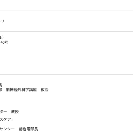
～ ）
ル）
40号
長
部 脳神経外科学講座 教授
ター 教授
スケア」
センター 副看護部長