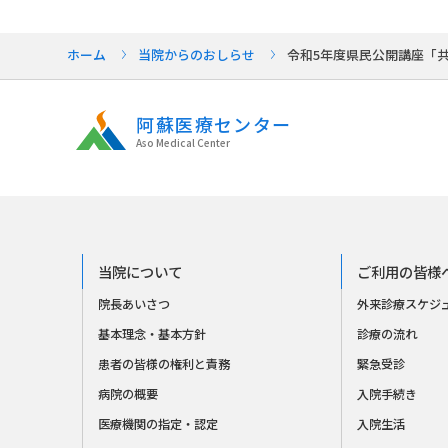
ホーム
当院からのおしらせ
令和5年度県民公開講座「
阿蘇医療センター
Aso Medical Center
当院について
ご利用の皆様
院長あいさつ
外来診療スケジ
基本理念・基本方針
診療の流れ
患者の皆様の権利と責務
緊急受診
病院の概要
入院手続き
医療機関の指定・認定
入院生活