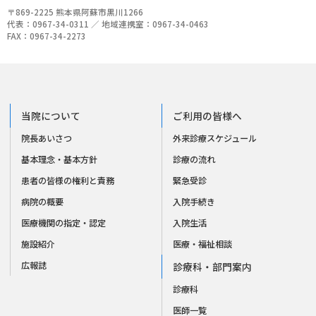
〒869-2225 熊本県阿蘇市黒川1266
代表：0967-34-0311 ／ 地域連携室：0967-34-0463
FAX：0967-34-2273
当院について
ご利用の皆様へ
院長あいさつ
外来診療スケジュール
基本理念・基本方針
診療の流れ
患者の皆様の権利と責務
緊急受診
病院の概要
入院手続き
医療機関の指定・認定
入院生活
施設紹介
医療・福祉相談
広報誌
診療科・部門案内
診療科
医師一覧