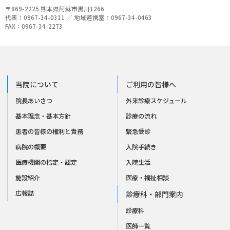
〒869-2225 熊本県阿蘇市黒川1266
代表：0967-34-0311 ／ 地域連携室：0967-34-0463
FAX：0967-34-2273
当院について
ご利用の皆様へ
院長あいさつ
外来診療スケジュール
基本理念・基本方針
診療の流れ
患者の皆様の権利と責務
緊急受診
病院の概要
入院手続き
医療機関の指定・認定
入院生活
施設紹介
医療・福祉相談
広報誌
診療科・部門案内
診療科
医師一覧