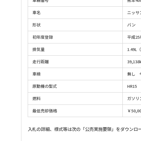
車輛番号
熊本400
車名
ニッサ
形状
バン
初年度登録
平成25
排気量
1.49L
走行距離
39,1
車検
無し 
原動機の型式
HR15
燃料
ガソリ
最低売却価格
￥50,0
入札の詳細、様式等は次の「公売実施要領」をダウンロ