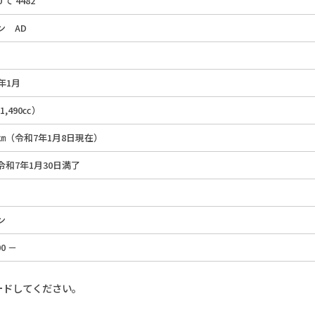
 て 4482
ン AD
年1月
（1,490㏄）
38㎞（令和7年1月8日現在）
令和7年1月30日満了
ン
00 －
ードしてください。