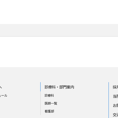
へ
診療科・部門案内
採
ュール
診療科
当
医師一覧
お
看護部
交