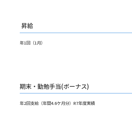
昇給
年1回（1月）
期末・勤勉手当(ボーナス)
年2回支給（年間4.6ケ月分）R7年度実績