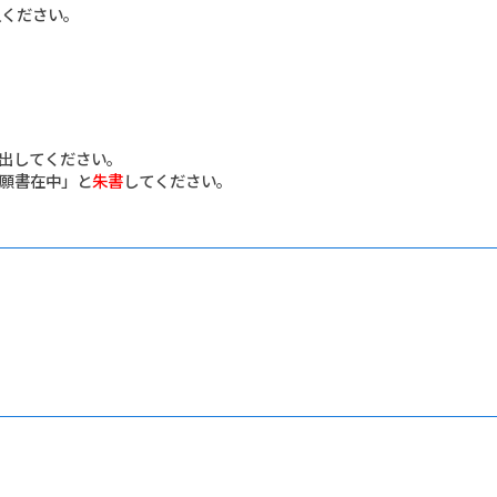
入ください。
出してください。
願書在中」と
朱書
してください。